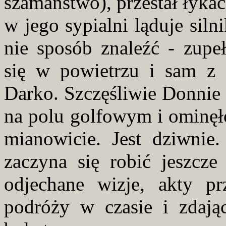
szamaństwo), przestał łykać
w jego sypialni ląduje sil
nie sposób znaleźć - zupeł
się w powietrzu i sam z
Darko. Szczęśliwie Donnie 
na polu golfowym i ominęł
mianowicie. Jest dziwnie
zaczyna się robić jeszcze
odjechane wizje, akty p
podróży w czasie i zdają