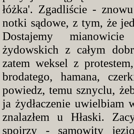
łóżka'. Zgadliście - zno
notki sądowe, z tym, że je
Dostajemy mianowicie
żydowskich z całym dobr
zatem weksel z protestem,
brodatego, hamana, czerk
powiedz, temu sznyclu, żeby
ja żydłaczenie uwielbiam w
znalazłem u Hłaski. Zac
spojrzy - samowity jezi