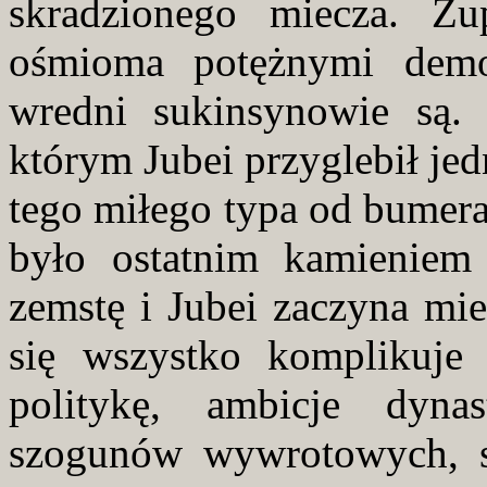
skradzionego miecza. Z
ośmioma potężnymi dem
wredni sukinsynowie są. 
którym Jubei przyglebił jed
tego miłego typa od bumer
było ostatnim kamieniem
zemstę i Jubei zaczyna mi
się wszystko komplikuje 
politykę, ambicje dyna
szogunów wywrotowych, sp