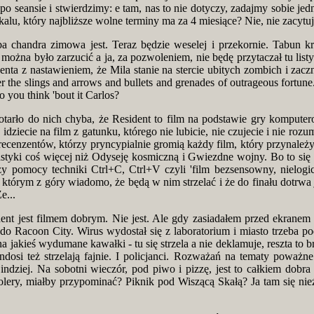
la po seansie i stwierdzimy: e tam, nas to nie dotyczy, zadajmy sobie 
u, który najbliższe wolne terminy ma za 4 miesiące? Nie, nie zacytuj
yba chandra zimowa jest. Teraz będzie weselej i przekornie. Tabun 
ożna było zarzucić a ja, za pozwoleniem, nie będę przytaczał tu list
enta z nastawieniem, że Mila stanie na stercie ubitych zombich i zaczni
fer the slings and arrows and bullets and grenades of outrageous fortun
 you think 'bout it Carlos?
otarło do nich chyba, że Resident to film na podstawie gry komputero
cie na film z gatunku, którego nie lubicie, nie czujecie i nie rozu
ię recenzentów, którzy pryncypialnie gromią każdy film, który przynależ
astyki coś więcej niż Odyseję kosmiczną i Gwiezdne wojny. Bo to się s
zy pomocy techniki Ctrl+C, Ctrl+V czyli 'film bezsensowny, nielog
o którym z góry wiadomo, że będą w nim strzelać i że do finału dotrwa
e...
ent jest filmem dobrym. Nie jest. Ale gdy zasiadałem przed ekranem
 do Racoon City. Wirus wydostał się z laboratorium i miasto trzeba p
 na jakieś wydumane kawałki - tu się strzela a nie deklamuje, reszta to 
osi też strzelają fajnie. I policjanci. Rozważań na tematy poważne 
 indziej. Na sobotni wieczór, pod piwo i pizzę, jest to całkiem dob
o cholery, miałby przypominać? Piknik pod Wiszącą Skałą? Ja tam się