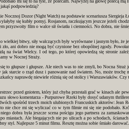
Podobało mi się to na tyle, że polecam. Najwyżej na głowę polecą mą 
e jakąś podpowiedzią?
mie Nocznoj Dozor (Night Watch) na podstawie scenariusza Siergieja Łu
wylałyby się kubły pomyj. Rosjanom, raczkującym jeszcze jeżeli chod
zyzwoity film o walce sił światła i ciemności. No dobra, nie śmiejcie
 wielkiej bitwy, siły walczących były wyrównane i jasnym było, że jeż
ani zło, ani dobro nie mogą być czynione bez obopólnej zgody. Powoła
zyjdą na świat Wielcy. I od tego, po której opowiedzą się stronie za
ądamy w Nocnej Straży.
ię to głupsze i głupsze. Ale niech was to nie zmyli, bo Nocna Straż
y jak starcie o rząd dusz i panowanie nad światem. No, może trochę m
zkańcy naprawdę niewiele różnią się od stolicy i Warszawiaków. Czy 
estrzec przed gniotem, który już chyba przestali grać w kinach ale p
razu słowo komentarza - Purpurowe Rzeki były dosyć udanym thriller
 dwóch spośród trzech moich ulubionych Francuskich aktorów: Jean Re
 to nie chce mi się wyliczać co w tym filmie mi się nie podobało. Kr
 niego dobra była jeszcze scena pościgu jego partnera za zamasko
j po miastach. Ale biegających nie po ulicach a po schodach, ściana
bny styl. Najlepsze 5 minut filmu. Resztę można sobie śmiało darować.