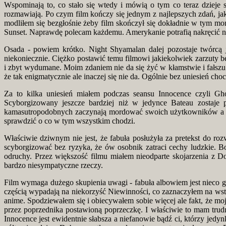
Wspominają to, co stało się wtedy i mówią o tym co teraz dzieje 
rozmawiają. Po czym film kończy się jednym z najlepszych zdań, jak
modliłem się bezgłośnie żeby film skończył się dokładnie w tym mo
Sunset. Naprawdę polecam każdemu. Amerykanie potrafią nakręcić na w
Osada - powiem krótko. Night Shyamalan dalej pozostaje twórcą
niekoniecznie. Ciężko postawić temu filmowi jakiekolwiek zarzuty b
i zbyt wydumane. Moim zdaniem nie da się żyć w kłamstwie i fałszu 
że tak enigmatycznie ale inaczej się nie da. Ogólnie bez uniesień ch
Za to kilka uniesień miałem podczas seansu Innocence czyli Ghos
Scyborgizowany jeszcze bardziej niż w jedynce Bateau zostaje
kamasutropodobnych zaczynają mordować swoich użytkowników a poni
sprawdzić o co w tym wszystkim chodzi.
Właściwie dziwnym nie jest, że fabuła posłużyła za pretekst do ro
scyborgizować bez ryzyka, że ów osobnik zatraci cechy ludzkie. Bo
odruchy. Przez większość filmu miałem nieodparte skojarzenia z D
bardzo niesympatyczne rzeczy.
Film wymaga dużego skupienia uwagi - fabuła albowiem jest nieco g
częścią wypadają na niekorzyść Niewinności, co zaznaczyłem na wstę
anime. Spodziewałem się i obiecywałem sobie więcej ale fakt, że m
przez poprzednika postawioną poprzeczkę. I właściwie to mam trudny
Innocence jest ewidentnie słabsza a niefanowie bądź ci, którzy jed