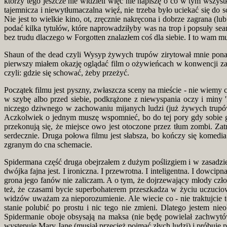
którzy tego jeszcze nie widzieli więc nie napiszę o co w tym wszyst
tajemnicza i niewytłumaczalna więź, nie trzeba było uciekać się do
Nie jest to wielkie kino, ot, zręcznie nakręcona i dobrze zagrana (l
podać kilka tytułów, które naprowadziłyby was na trop i popsuły sean
bez trudu dlaczego w Forgotten znalazłem coś dla siebie. I to wam m
Shaun of the dead czyli Wysyp żywych trupów zirytował mnie ponad m
pierwszy miałem okazję oglądać film o ożywieńcach w konwencji zam
czyli: gdzie się schować, żeby przeżyć.
Początek filmu jest pyszny, zwłaszcza sceny na mieście - nie wiemy 
w szybę albo przed siebie, podkrążone z niewyspania oczy i miny 
niczego dziwnego w zachowaniu mijanych ludzi (już żywych trupów)
Aczkolwiek o jednym muszę wspomnieć, bo do tej pory gdy sobie g
przekonują się, że miejsce owo jest otoczone przez tłum zombi. Za
serdecznie. Druga połowa filmu jest słabsza, bo kończy się komed
zgranym do cna schemacie.
Spidermana część druga obejrzałem z dużym poślizgiem i w zasadzie 
dwójka fajna jest. I ironiczna. I przewrotna. I inteligentna. I dowci
grona jego fanów nie zaliczam. A o tym, że dojrzewający młody człow
też, że czasami bycie superbohaterem przeszkadza w życiu uczuci
widzów uważam za nieporozumienie. Ale wiecie co - nie traktujcie 
stanie polubić po prostu i nic tego nie zmieni. Dlatego jestem
Spidermanie oboje obsysają na maksa (nie będę powielał zachwytów 
występuje Mary Jane (musiał przecież pojmać złych ludzi) i próbuje