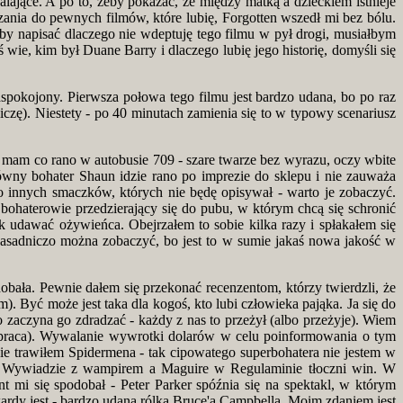
alające. A po to, żeby pokazać, że między matką a dzieckiem istnieje
zania do pewnych filmów, które lubię, Forgotten wszedł mi bez bólu.
 Żeby napisać dlaczego nie wdeptuję tego filmu w pył drogi, musiałbym
 wie, kim był Duane Barry i dlaczego lubię jego historię, domyśli się
aspokojony. Pierwsza połowa tego filmu jest bardzo udana, bo po raz
zę). Niestety - po 40 minutach zamienia się to w typowy scenariusz
mo mam co rano w autobusie 709 - szare twarze bez wyrazu, oczy wbite
ówny bohater Shaun idzie rano po imprezie do sklepu i nie zauważa
o innych smaczków, których nie będę opisywał - warto je zobaczyć.
haterowie przedzierający się do pubu, w którym chcą się schronić
k udawać ożywieńca. Obejrzałem to sobie kilka razy i spłakałem się
Zasadniczo można zobaczyć, bo jest to w sumie jakaś nowa jakość w
obała. Pewnie dałem się przekonać recenzentom, którzy twierdzli, że
m). Być może jest taka dla kogoś, kto lubi człowieka pająka. Ja się do
o zaczyna go zdradzać - każdy z nas to przeżył (albo przeżyje). Wiem
a praca). Wywalanie wywrotki dolarów w celu poinformowania o tym
ie trawiłem Spidermena - tak cipowatego superbohatera nie jestem w
a w Wywiadzie z wampirem a Maguire w Regulaminie tłoczni win. W
t mi się spodobał - Peter Parker spóźnia się na spektakl, w którym
ardy jest - bardzo udana rólka Bruce'a Campbella. Moim zdaniem jest