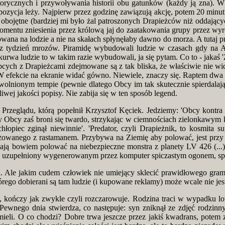
torycznych i przywoływania historii obu gatunków (każdy ją zna). W
kompozycja leży. Najpierw przez godzinę zawiązują akcję, potem 20 minu
e obojętne (bardziej mi było żal patroszonych Drapieżców niż oddając
momentu zniesienia przez królową jaj do zaatakowania grupy przez wy
na na lodzie a nie na skałach spłynęłaby dawno do morza. A tutaj prze
ez tydzień mrozów. Piramidę wybudowali ludzie w czasach gdy na An
urwa ludzie to w takim razie wybudowali, ja się pytam. Co to - jakaś 'Z
bcych z Drapieżcami zdejmowane są z tak bliska, że właściwie nie w
ekcie na ekranie widać gówno. Niewiele, znaczy się. Raptem dwa poj
zwolnionym tempie (pewnie dlatego Obcy im tak skutecznie spierdalają
liwej jakości popisy. Nie zabija się w ten sposób legend.
rzeglądu, którą popełnił Krzysztof Kęciek. Jedziemy: 'Obcy kontra 
y Obcy zaś broni się twardo, strzykając w ciemnościach zielonkawym 
piec zginął niewinnie'. 'Predator, czyli Drapieżnik, to kosmita su
yżowanego z rastamanem. Przybywa na Ziemię aby polować, jest przy 
ają bowiem polować na niebezpieczne monstra z planety LV 426 (...).
, uzupełniony wygenerowanym przez komputer spiczastym ogonem, spra
h. Ale jakim cudem człowiek nie umiejący sklecić prawidłowego grama
órego dobierani są tam ludzie (i kupowane reklamy) może wcale nie jest
e, kończy jak zwykle czyli rozczarowuje. Rodzina traci w wypadku lot
 Pewnego dnia stwierdza, co następuje: syn zniknął ze zdjęć rodzinn
 mieli. O co chodzi? Dobre trwa jeszcze przez jakiś kwadrans, potem