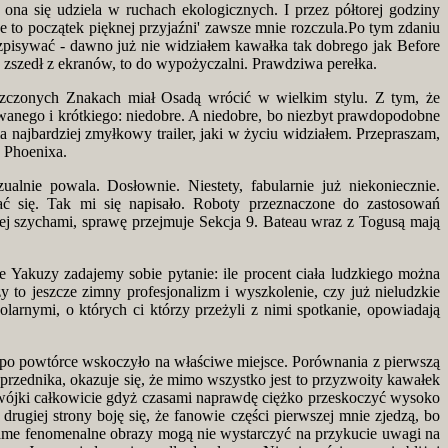
ona się udziela w ruchach ekologicznych. I przez półtorej godziny
e to początek pięknej przyjaźni' zawsze mnie rozczula.Po tym zdaniu
ozpisywać - dawno już nie widziałem kawałka tak dobrego jak Before
ż zszedł z ekranów, to do wypożyczalni. Prawdziwa perełka.
szczonych Znakach miał Osadą wrócić w wielkim stylu. Z tym, że
owanego i krótkiego: niedobre. A niedobre, bo niezbyt prawdopodobne
 najbardziej zmyłkowy trailer, jaki w życiu widziałem. Przepraszam,
a Phoenixa.
alnie powala. Dosłownie. Niestety, fabularnie już niekoniecznie.
ć się. Tak mi się napisało. Roboty przeznaczone do zastosowań
ej szychami, sprawę przejmuje Sekcja 9. Bateau wraz z Togusą mają
e Yakuzy zadajemy sobie pytanie: ile procent ciała ludzkiego można
 to jeszcze zimny profesjonalizm i wyszkolenie, czy już nieludzkie
arnymi, o których ci którzy przeżyli z nimi spotkanie, opowiadają
o po powtórce wskoczyło na właściwe miejsce. Porównania z pierwszą
przednika, okazuje się, że mimo wszystko jest to przyzwoity kawałek
 dwójki całkowicie gdyż czasami naprawdę ciężko przeskoczyć wysoko
rugiej strony boję się, że fanowie części pierwszej mnie zjedzą, bo
A same fenomenalne obrazy mogą nie wystarczyć na przykucie uwagi na