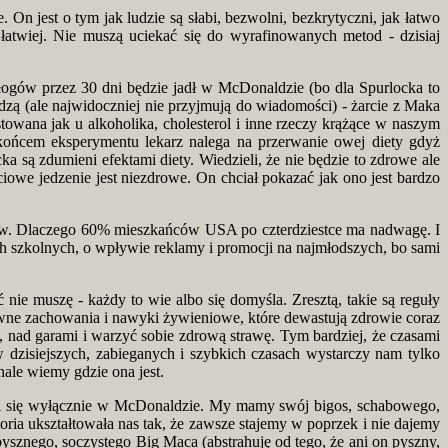
 On jest o tym jak ludzie są słabi, bezwolni, bezkrytyczni, jak łatwo
atwiej. Nie muszą uciekać się do wyrafinowanych metod - dzisiaj
ałogów przez 30 dni będzie jadł w McDonaldzie (bo dla Spurlocka to
dzą (ale najwidoczniej nie przyjmują do wiadomości) - żarcie z Maka
towana jak u alkoholika, cholesterol i inne rzeczy krążące w naszym
końcem eksperymentu lekarz nalega na przerwanie owej diety gdyż
 są zdumieni efektami diety. Wiedzieli, że nie będzie to zdrowe ale
iowe jedzenie jest niezdrowe. On chciał pokazać jak ono jest bardzo
kanów. Dlaczego 60% mieszkańców USA po czterdziestce ma nadwagę. I
h szkolnych, o wpływie reklamy i promocji na najmłodszych, bo sami
ie muszę - każdy to wie albo się domyśla. Zresztą, takie są reguły
pewne zachowania i nawyki żywieniowe, które dewastują zdrowie coraz
cy, nad garami i warzyć sobie zdrową strawę. Tym bardziej, że czasami
w dzisiejszych, zabieganych i szybkich czasach wystarczy nam tylko
nale wiemy gdzie ona jest.
ywi się wyłącznie w McDonaldzie. My mamy swój bigos, schabowego,
ria ukształtowała nas tak, że zawsze stajemy w poprzek i nie dajemy
pysznego, soczystego Big Maca (abstrahuję od tego, że ani on pyszny,