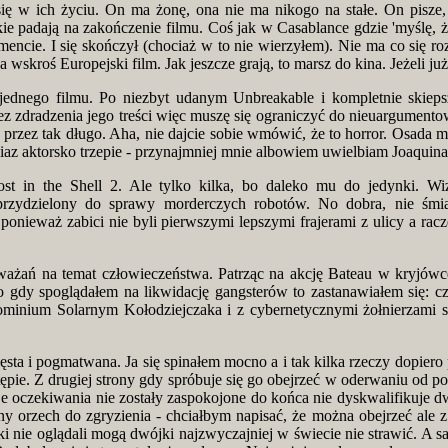
się w ich życiu. On ma żonę, ona nie ma nikogo na stałe. On pisze, 
ie padają na zakończenie filmu. Coś jak w Casablance gdzie 'myślę, ż
mencie. I się skończył (chociaż w to nie wierzyłem). Nie ma co się r
skroś Europejski film. Jak jeszcze grają, to marsz do kina. Jeżeli ju
 jednego filmu. Po niezbyt udanym Unbreakable i kompletnie skiep
ez zdradzenia jego treści więc muszę się ograniczyć do nieuargument
przez tak długo. Aha, nie dajcie sobie wmówić, że to horror. Osada ma
ociaz aktorsko trzepie - przynajmniej mnie albowiem uwielbiam Joaquin
t in the Shell 2. Ale tylko kilka, bo daleko mu do jedynki. Wizu
 przydzielony do sprawy morderczych robotów. No dobra, nie śmia
eważ zabici nie byli pierwszymi lepszymi frajerami z ulicy a racz
zważań na temat człowieczeństwa. Patrząc na akcję Bateau w kryjówc
 gdy spoglądałem na likwidację gangsterów to zastanawiałem się: czy
ominium Solarnym Kołodziejczaka i z cybernetycznymi żołnierzami sol
ęsta i pogmatwana. Ja się spinałem mocno a i tak kilka rzeczy dopier
pie. Z drugiej strony gdy spróbuje się go obejrzeć w oderwaniu od po
oje oczekiwania nie zostały zaspokojone do końca nie dyskwalifikuje
 orzech do zgryzienia - chciałbym napisać, że można obejrzeć ale z d
ynki nie oglądali mogą dwójki najzwyczajniej w świecie nie strawić. 