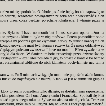
rdzo mi się spodobało. O fabule pisać nie będę, bo tak naprawdę to
lub bardziej sensownie powiązanych ze soba scen a większość z nich
wą przez coraz bardziej pojechane lokalizacje. I właśnie przez te
e. Była to 'I have no mouth but I must scream' oparta luźno na
i to przyzna - klimatu było w niej mnóstwo. Potem pozwoliłem sobie
 szarpała mi podczas gry maksymalnie nerwy. W trakcie każdej z nich
gra komputerowa nie musi być głupawą rozrywką. Że może oddziaływać
. Wątpiącym polecam zwłaszcza I have no mouth - Ellen zgwałcona w
ryjki dla dzieci. W Sanitarium bohater wędruje przez dziwne światy
ytających - jeżeli ktoś posiada te gry, to prosze o kontakt bo bardzo
est przynajmniej zbliżone do nich klimatem, pochylam się nad tym z
am w to. Po 5 minutach wciągnęło mnie i nie popuściło aż do końca.
Imaxu do najtańszych nie należą. A fabułka jest w sumie tak głupia i
który to seans poszedłem tylko dlatego, że dostałem nań zaproszenie.
 kina posnułem. On i ona. Amerykanin i Francuzka. Spotkali się 9 lat
otkać tego samego roku na Sylwestra ale ona nie dojechała. Teraz on
autorskim, które miał w Paryżu. Idą na kawę i zaczynają rozmawiać.