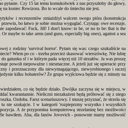
jedno pytanie. Czy 15 lat temu komukolwiek z nas przyszłoby do głowy,
ę na koniec Rewizora. Bo to wcale do śmiechu nie jest.
krytyków i recenzentów zmiażdżył walcem swego pióra (konstrukcja
y przewin, bo łatwo je sobie można wyguglać. Czytając owe recenzje,
e zapodawać: Fuck, Jill! I don't know: to be, or no to be: that is the
e. Or maybe to take arms (and guns, especially big ones), against a sea
wej z rodziny 'survival horror'. Pytam się was: czego szukaliście na
miecie? Wiem po co - trzeba przecież skasować wierszówkę. Nie lubię
y do gatunku sf i w którym pada więcej niż 10 strzałów. Ja was proszę
taje powoli niepoważne i niesmaczne. A jeżeli już się upieracie przy
iczny i przeznaczony dla niewymagającego, niewyrobionego i raczej
 jedynie kilku bohaterów? Że grupa wyjściowa będzie się z minuty na
 wiedziałem, co się będzie działo. Dwójka zaczyna się w miejscu, w
oddać kwarantannie. Nieliczni niezakażeni będą próbować się z niego
broszka. Ozdoba. Farsz scenariuszowy. I muszę przyznać, że strzela się
tu nie szukajcie. I w kategorii 'rozpieprzmy wszystko i wszystkich
ra pozycja. A że przypomina komputerową strzelaninę bez możliwości
 nieźle bawiłem. Aha, dla fanów Jovovich - ponownie mamy możliwość