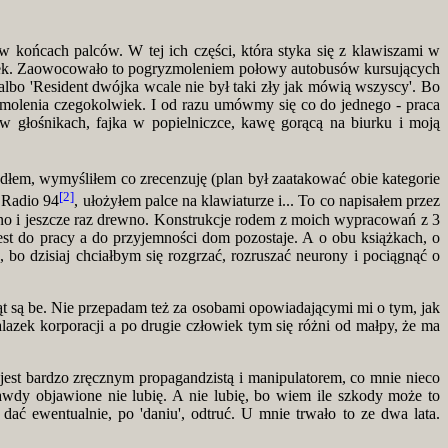
w końcach palców. W tej ich części, która styka się z klawiszami w
ek. Zaowocowało to pogryzmoleniem połowy autobusów kursujących
albo 'Resident dwójka wcale nie był taki zły jak mówią wszyscy'. Bo
ryzmolenia czegokolwiek. I od razu umówmy się co do jednego - praca
 głośnikach, fajka w popielniczce, kawę gorącą na biurku i moją
adłem, wymyśliłem co zrecenzuję (plan był zaatakować obie kategorie
[2]
 Radio 94
, ułożyłem palce na klawiaturze i... To co napisałem przez
no i jeszcze raz drewno. Konstrukcje rodem z moich wypracowań z 3
jest do pracy a do przyjemności dom pozostaje. A o obu książkach, o
 bo dzisiaj chciałbym się rozgrzać, rozruszać neurony i pociągnąć o
ąt są be. Nie przepadam też za osobami opowiadającymi mi o tym, jak
alazek korporacji a po drugie człowiek tym się różni od małpy, że ma
jest bardzo zręcznym propagandzistą i manipulatorem, co mnie nieco
awdy objawione nie lubię. A nie lubię, bo wiem ile szkody może to
ć ewentualnie, po 'daniu', odtruć. U mnie trwało to ze dwa lata.