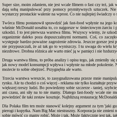
Super size, moim zdaniem, nie jest wcale filmem o fast czy też, jak 
dają sobą manipulować przy pomocy prymitywnych sztuczek. Nie c
wystarczy prostackie walenie na wprost. Co nie najlepiej świadczy o
Twórca filmu postanowił sprawdzić jak fast-food wpłynie na jego k
właśnie McDonald uosabia to, co najgorsze w śmieciowym żarciu i po
szkodzi. I to jest pierwsza warstwa filmu. Wszyscy wiemy, że szkod
organizmie daleko poza dopuszczalnymi normami. Coś, co zaczęło
występuje bardzo poważne zagrożenie zdrowia. Jeszcze gorsze jest p
nie przypuszczali, że aż tak go to wyniszczy. I tu uwaga do wielu 
niezdrowe. Drobna różnica ale warto mieć ją w pamięci i nie bzdurzyć
Druga warstwa filmu, to próba analizy i opisu tego, jak zmieniły 
jak nowy model konsumpcji wpływa i wpłynie na młode pokolenie. Ni
możecie to sobie obejrzeć. Przygnębia ale warto.
Trzecia warstwa wreszcie, to zasygnalizowana przeze mnie manipula
rynku. Ale tu chodzi o coś więcej - reklama nie tylko kształtuje p
większej rzeszy ludzi. Bo powiedzmy sobie szczerze - taniej, szybcie
ani czasu, ani siły na to nie mamy. Dlatego fast-foody wcale nie 
powiedzieć ile taki zestaw kosztuje. Najbliższą restaurację McDonal
Dla Polaka film ten może stanowić kolejny argument za tym 'jaki
pierogi i kopytka. Nam Big Mac niestraszny. Korporacja nie zmieni 
sobie mówić co mamy robić. Może i tak. Może faktycznie jest tak, ja