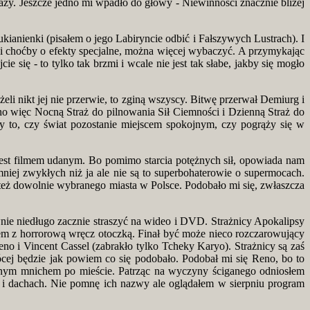
razy. Jeszcze jedno mi wpadło do głowy - Niewinności znacznie bliżej
kianienki (pisałem o jego Labiryncie odbić i Fałszywych Lustrach). I
zi choćby o efekty specjalne, można więcej wybaczyć. A przymykając
 się - to tylko tak brzmi i wcale nie jest tak słabe, jakby się mogło
eli nikt jej nie przerwie, to zginą wszyscy. Bitwę przerwał Demiurg i
no więc Nocną Straż do pilnowania Sił Ciemności i Dzienną Straż do
leży to, czy świat pozostanie miejscem spokojnym, czy pogrąży się w
 jest filmem udanym. Bo pomimo starcia potężnych sił, opowiada nam
niej zwykłych niż ja ale nie są to superbohaterowie o supermocach.
też dowolnie wybranego miasta w Polsce. Podobało mi się, zwłaszcza
ewnie niedługo zacznie straszyć na wideo i DVD. Strażnicy Apokalipsy
em z horrorową wręcz otoczką. Finał być może nieco rozczarowujący
no i Vincent Cassel (zabrakło tylko Tcheky Karyo). Strażnicy są zaś
ócej będzie jak powiem co się podobało. Podobał mi się Reno, bo to
wanym mnichem po mieście. Patrząc na wyczyny ściganego odniosłem
ch i dachach. Nie pomnę ich nazwy ale oglądałem w sierpniu program