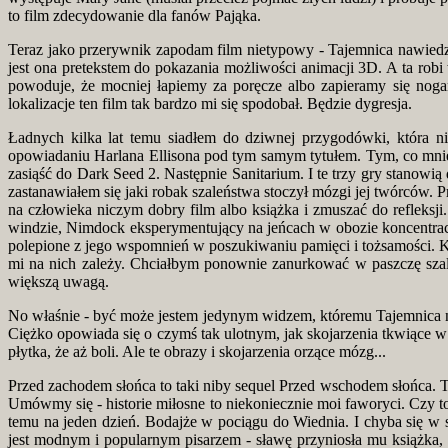
to film zdecydowanie dla fanów Pająka.
Teraz jako przerywnik zapodam film nietypowy - Tajemnica nawiedzo
jest ona pretekstem do pokazania możliwości animacji 3D. A ta rob
powoduje, że mocniej łapiemy za poręcze albo zapieramy się nogam
lokalizacje ten film tak bardzo mi się spodobał. Będzie dygresja.
Ładnych kilka lat temu siadłem do dziwnej przygodówki, która 
opowiadaniu Harlana Ellisona pod tym samym tytułem. Tym, co mnie 
zasiąść do Dark Seed 2. Następnie Sanitarium. I te trzy gry stanow
zastanawiałem się jaki robak szaleństwa stoczył mózgi jej twórców
na człowieka niczym dobry film albo książka i zmuszać do refleks
windzie, Nimdock eksperymentujący na jeńcach w obozie koncentracy
polepione z jego wspomnień w poszukiwaniu pamięci i tożsamości. Każd
mi na nich zależy. Chciałbym ponownie zanurkować w paszczę szaleń
większą uwagą.
No właśnie - być może jestem jedynym widzem, któremu Tajemnica na
Ciężko opowiada się o czymś tak ulotnym, jak skojarzenia tkwiące w 
płytka, że aż boli. Ale te obrazy i skojarzenia orzące mózg...
Przed zachodem słońca to taki niby sequel Przed wschodem słońca. Te
Umówmy się - historie miłosne to niekoniecznie moi faworyci. Czy to
temu na jeden dzień. Bodajże w pociągu do Wiednia. I chyba się w s
jest modnym i popularnym pisarzem - sławę przyniosła mu książka, 