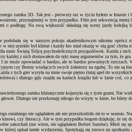
nego zamku 3D. Tak jest - pierwszy raz w życiu byłem w Imaxie i ba
i wrażenie, przynajmniej w tym przypadku. Film jest sekwencją mniej 
i o podłogę. Na ową większość składają się sceny jazdy kolejką lino
nie podobała się w naszym pokoju akademikowym nikomu oprócz mni
w niej urzekło był klimat i każdy kto miał okazję w nią grać chyba m
ią dla mnie Świętą Trójcę psychodelicznych przygodówek. Każda z nich
. Przy każdej z nich dostawałem do ręki masę argumentów za tym, że 
ji. I że może opowiadać o bardzo, ale to bardzo poważnych rzeczach
jnym czy Benny wiodących swych żołnierzy na zgubę. To nie są histo
a z tych gier wyryła na mnie swoje piętno (tutaj apel do wszystkich cz
stwa) i dlatego gdy znajdę na kartach książki lub w kinie coś, co j
wiedzonego zamku klimatycznie kojarzyła się z tymi grami. Nie wnik
głowie. Dlatego nie przekonuję nikogo do wizyty w kinie, bo bilety do 
go ostatniego nie oglądałem ale nie przeszkodziło mi to w seansie. Na 
 kinowi, czy literaccy. Ale w tym przypadku bogom dziękuję, że się do
obie zakochali (nie wiem, nie oglądałem Before Sunrise). Mieli się sp
w której opisał tamte wydarzenia. Spotykają się znowu na spotkaniu 