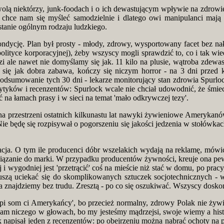
wolą niektórzy, junk-foodach i o ich dewastującym wpływie na zdrowie.
hce nam się myśleć samodzielnie i dlatego owi manipulanci mają ł
 stanie ogólnym rodzaju ludzkiego.
ondycję. Plan był prosty - młody, zdrowy, wysportowany facet bez n
lityce korporacyjnej), żeby wszyscy mogli sprawdzić to, co i tak wie
zi ale nawet nie domyślamy się jak. 11 kilo na plusie, wątroba zdewas
 się jak dobra zabawa, kończy się niczym horror - na 3 dni przed 
odsumowanie tych 30 dni - lekarze monitorujący stan zdrowia Spurlocka
krytyków i recenzentów: Spurlock wcale nie chciał udowodnić, że śmiec
 na łamach prasy i w sieci na temat 'mało odkrywczej tezy'.
się na przestrzeni ostatnich kilkunastu lat nawyki żywieniowe Amery
e będę się rozpisywał o pogorszeniu się jakości jedzenia w stołówkac
cja. O tym ile producenci dóbr wszelakich wydają na reklamę, mówić n
rzywiązanie do marki. W przypadku producentów żywności, kreuje ona 
j i wygodniej jest 'przetrącić' coś na mieście niż stać w domu, po pra
muszą uciekać się do skomplikowanych sztuczek socjotechnicznych - 
da znajdziemy bez trudu. Zresztą - po co się oszukiwać. Wszyscy dosko
 gupi som ci Amerykańcy', bo przecież normalny, zdrowy Polak nie ż
nam niczego w głowach, bo my jesteśmy mądrzejsi, swoje wiemy a histo
k napisał jeden z recenzentów: po obejrzeniu można nabrać ochoty na 