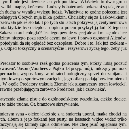
 tym filmie jest niewiele jasnych punktów. Właściwie to dwa: grupa
t walki i napisy końcowe. Ludzcy bohaterowie pokazani są tak, że ani
ych ducha w wyniku wylęgu ludzi). Właściwie to godne polecenia jest
rośniętych Obcych mija kilka godzin. Chciałoby się za Laskowikiem i
trwała jakieś sto lat. I po tych stu latach pokrywa ją centymentrowa
tarktydzie było ciepło a dopiero potem przykrył ją lód. Z tego co
akazana archeologia'? Jest tego pewnie więcej ale ani mi się nie chce
idzimy niczego poza strzelającymi na lewo i prawo ogonami Alienów.
edynki da się oglądać bez oczoplasu. Dobre i to. Jak już rzekłem -
). Odpad toksyczny a scenarzyście i reżyserowi życzę tego, żeby już
Predator to osobliwa rzeź godna polecenia tym, którzy lubią poczuć
kwasem'. 'Jason (Voorhees z Piątku 13 przyp. mój), milczący ponurak
permacho, wyposażony w ultratechnologiczny sprzęt do zabijania i
tym łowcą o sportowym zacięciu, jego ofiarą padają bowiem niemal
 W ogóle Predatory traktują Ziemię jak gigantyczny teren łowiecki'.
wnie przebijającym zarówno Predatora, jak i człowieka'.
tycznie zdania pisuje do ogólnopolskiego tygodnika, ciężko dociec.
 to takie trudne. Ot, branżowe skrzywienie.
niczym syna - ojciec jakoś się z tą śmiercią uporał, matka chodzi na
ych, album z jego fotkami jest pusty, na kasetach wideo widać tylko
 zaczynają się klimaty zgoła odmienne. Nie chcę psuć oglądania tym,