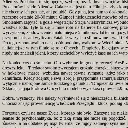
Alien vs Predator - tu się opędzę szybko, bez żadnych wtrętów his
Predatorów i stado Alienów. Cała reszta jest tłem. Film jest zły - 
nie chcemy ich poznać, ani polubić. Gdy giną, jest nam to doskonal
rzeczone ostatnie 20-30 minut. Głupot i nielogiczności mrowie: od 
Smoleniem zapytać: a gdzie wegetacja? Stacja wielorybnicza wybudowa
warstwa lodu. Tyle to się u mnie robi na barierce balkonowej prz
wyczytałem, zlodowacenie miało miejsce 5 milionów lat temu - jacy, k
przypominać, ani wyliczać. Fatalnie wszystko sfilmowane - walki O
Do tego zmontowali to na sposób podobny walkom w Wiedźminie. W ef
najfajniejsze w tym filmie są roje Obcych i Drapieżcy biegający w 
nigdy nie znaleźli jeleni, którzy zechcieliby wyłożyć kasę na ich wątp
Na koniec coś do śmiechu. Oto wybrane fragmenty recenzji AvsP z P
dreszcz lęku'. 'Predator swoim zwyczajem groźnie chrząka, śluzowat
w hokejowej masce, wzbudza nawet pewną sympatię, gdyż jako chło
kamuflażu. Kiedy zdejmuje swą 'zbroję' przypomina samuraja skrz
wyłącznie uzbrojone samce ludzkiego gatunku'. 'Drapieżniki uwielbi
'Składająca jaja królowa Obcych to model o wysokości prawie 4,9 m
Dobra, wystarczy. Nie należy wyśmiewać się z nieszczęścia bliźnic
Chociaż znając proweniencję właścicieli Przeglądu i klucz, podług kt
Forgotten czyli na nasze Życie, którego nie było. Zaczyna się nieźl
seanse do psychoanalityka, bo z taką stratą nie może się pogodzić.
'śnieżek' a na dodatek jej mąż twierdzi, że nigdy żadnego syna nie