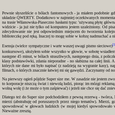
Pewnie słyszeliście o bólach fantomowych - ja miałem podobnie gdy
układzie QWERTY. Dodatkowo w najmniej oczekiwanych momentach 
na trasie Wilanowska-Piaseczno hasłami typu: 'używaną płytę główną
widzicie - ja już nie tylko od komputera jestem uzależniony. Od pi
zdecydowanie nie jest odpowiednim miejscem do tworzenia kolejn
biblioteczkę pod ręką. Inaczej to mogę sobie w kobzę nadmuchać a nie
[
Esensja (wielce sympatyczne i warte waszej uwagi pismo sieciowe)
konkursowe), ułożyłem sobie wszystko w głowie, w sobotę wsiadłem
następne 45 minut, w bólach straszliwych, następnego dnia, z pol
klasy podstawówki, zdania nieporadne - no słabizna na całej linii.
których nie dane mi było napisać (z nadzieją na wygranie kasy), na
filmach, o których znacznie łatwiej mi się gawędzi. Zaczynamy od n
Na pierwszy ogień pójdzie Super size me. W zasadzie nie jestem zwo
to korporacje niszczą świat i niewolą ludzi, piorąc im mózgi reklam
wolną wolę (i że może o tym zaśpiewać) i jeżeli nie chce się dać zniewo
Dlatego też do Super size podchodziłem z pewną rezerwą - twórca, 
mierzi (abstrahuję od poruszanych przez niego tematów). Mierzi, 
spowodować w głowach ludzkich (w mojej kiedyś spowodowało wiele
Nieważne zresztą.