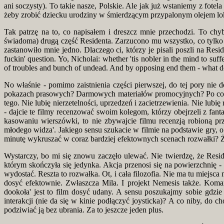
ani soczysty). To takie nasze, Polskie. Ale jak już wstaniemy z fote
żeby zrobić dziecku urodziny w śmierdzącym przypalonym olejem lokal
Tak patrzę na to, co napisałem i dreszcz mnie przechodzi. To ch
świadoma) drugą część Residenta. Zarzucono mu wszystko, co tylko m
zastanowiło mnie jedno. Dlaczego ci, którzy je pisali poszli na Resid
fuckin' question. Yo, Nicholai: whether 'tis nobler in the mind to suf
of troubles and bunch of undead. And by opposing end them - what do
No właśnie - pomimo zaistnienia części pierwszej, do tej pory nie d
pokazach prasowych? Darmowych materiałów promocyjnych? Po co idzie
tego. Nie lubię nierzetelności, uprzedzeń i zacietrzewienia. Nie lub
- dajcie te filmy recenzować swoim kolegom, którzy obejrzeli z fant
kasowaniu wierszówki, to nie zbywajcie filmu recenzją robioną pr
młodego widza'. Jakiego sensu szukacie w filmie na podstawie gry, 
minutę wykruszać w coraz bardziej efektownych scenach rozwałki? Ż
Wystarczy, bo mi się znowu zaczęło ulewać. Nie twierdzę, że Resid
którym skończyła się jedynka. Akcja przenosi się na powierzchnię -
wydostać. Reszta to rozwałka. Ot, i cała filozofia. Nie ma tu miejsca
dosyć efektownie. Zwłaszcza Mila. I projekt Nemesis także. Komand
dookoła' jest to film dosyć udany. A sensu poszukajmy sobie gdzie
interakcji (nie da się w kinie podłączyć joysticka)? A co niby, d
podziwiać ją bez ubrania. Za to jeszcze jeden plus.