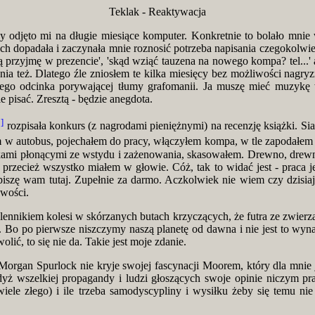
Teklak - Reaktywacja
 odjęto mi na długie miesiące komputer. Konkretnie to bolało mnie 
dopadała i zaczynała mnie roznosić potrzeba napisania czegokolwi
 przyjmę w prezencie', 'skąd wziąć tauzena na nowego kompa? tel...' 
sania też. Dlatego źle zniosłem te kilka miesięcy bez możliwości nag
ego odcinka porywającej tłumy grafomanii. Ja muszę mieć muzykę w
 pisać. Zresztą - będzie anegdota.
1]
rozpisała konkurs (z nagrodami pieniężnymi) na recenzję książki. Si
 w autobus, pojechałem do pracy, włączyłem kompa, w tle zapodałem
iczkami płonącymi ze wstydu i zażenowania, skasowałem. Drewno, drew
 A przecież wszystko miałem w głowie. Cóż, tak to widać jest - praca 
piszę wam tutaj. Zupełnie za darmo. Aczkolwiek nie wiem czy dzisiaj,
owości.
lennikiem kolesi w skórzanych butach krzyczących, że futra ze zwierz
ą. Bo po pierwsze niszczymy naszą planetę od dawna i nie jest to wyn
lić, to się nie da. Takie jest moje zdanie.
Morgan Spurlock nie kryje swojej fascynacji Moorem, który dla mnie 
gdyż wszelkiej propagandy i ludzi głoszących swoje opinie niczym pr
 złego) i ile trzeba samodyscypliny i wysiłku żeby się temu nie da