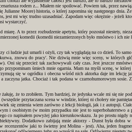
kim chodzi ale wyjaśnienie całości jest bardzo, ale to bardzo niezadow
 scenariusza rodem z... Miałem nie spoilować. Powiem tak, przez nawią
ubię Julianne Moore) historia, o której zapomina się następnego dnia.
s, jest mi więc trudno uzasadniać. Zapodam więc okrężnie - jeżeli ktoś
usi wystarczyć.
iarę. A to przez rozbudzenie apetytu, który pozostał niestety, niez
ierzonej komedii (komedii niezamierzonych było mnóstwo i ich nie lic
czy ci ludzie już umarli i ożyli, czy tak wyglądają na co dzień. To sa
'kurwa, znowu do pracy'. Nie dziwią mnie więc sceny, w których gł
. Oni się przecież tak zachowywali cały czas. Jest jeszcze mnóstw
o przypominam śmiech mnie ogarnia. Mam na myśli scenę, w której bo
trzymują się w ogródku i obecna wśród nich aktorka daje im lekcję ja
ia a zaczyna jatka. Chociaż i tak podana w czarnohumorowym sosie. 
żałuję, że to zrobiłem. Tym bardziej, że jedynka wcale mi się nie pod
pna (wszędzie przytaczana scena w windzie, której ni cholery nie pamięta
iek się zmienia wiem zarówno z lekcji biologii, jak i z autopsji. Ciał
owym i osobistym (w moim przypadku nie jest to superbohaterstwo 
tego co napisałem powyżej jako kierunkowskazu. Ja po prostu nigdy n
 nieobiektywny. Dodatkowo zabijają mnie aktorzy - Dunst była dobr
recenzentów jaki to świetny jest Molina - jest). Aha, jeden fragmen
 przekonać odźwiernego żeby go wpuścił na salę. Odźwierny niestety tw