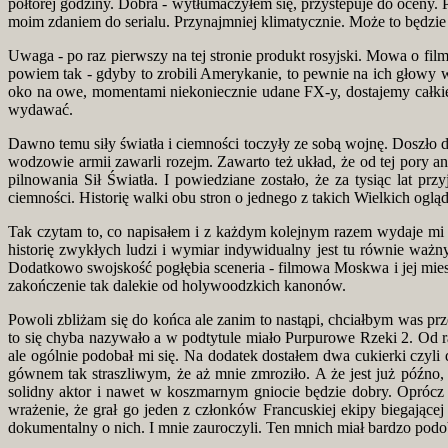
półtorej godziny. Dobra - wytłumaczyłem się, przystepuje do oceny. 
moim zdaniem do serialu. Przynajmniej klimatycznie. Może to będzi
Uwaga - po raz pierwszy na tej stronie produkt rosyjski. Mowa o fil
powiem tak - gdyby to zrobili Amerykanie, to pewnie na ich głowy 
oko na owe, momentami niekoniecznie udane FX-y, dostajemy całkiem pr
wydawać.
Dawno temu siły światła i ciemności toczyły ze sobą wojnę. Doszło do
wodzowie armii zawarli rozejm. Zawarto też układ, że od tej pory 
pilnowania Sił Światła. I powiedziane zostało, że za tysiąc lat pr
ciemności. Historię walki obu stron o jednego z takich Wielkich ogl
Tak czytam to, co napisałem i z każdym kolejnym razem wydaje mi s
historię zwykłych ludzi i wymiar indywidualny jest tu równie ważn
Dodatkowo swojskość pogłębia sceneria - filmowa Moskwa i jej mies
zakończenie tak dalekie od holywoodzkich kanonów.
Powoli zbliżam się do końca ale zanim to nastąpi, chciałbym was prz
to się chyba nazywało a w podtytule miało Purpurowe Rzeki 2. Od 
ale ogólnie podobał mi się. Na dodatek dostałem dwa cukierki czyli
gównem tak straszliwym, że aż mnie zmroziło. A że jest już późno,
solidny aktor i nawet w koszmarnym gniocie będzie dobry. Oprócz
wrażenie, że grał go jeden z członków Francuskiej ekipy biegające
dokumentalny o nich. I mnie zauroczyli. Ten mnich miał bardzo podo